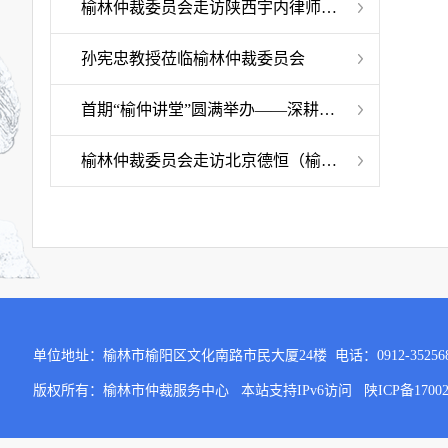
榆林仲裁委员会走访陕西宇内律师事务所
孙宪忠教授莅临榆林仲裁委员会
首期“榆仲讲堂”圆满举办——深耕法治沃土 赋能营商环境
榆林仲裁委员会走访北京德恒（榆林）律师事务所
单位地址：榆林市榆阳区文化南路市民大厦24楼 电话：0912-3525689 邮
版权所有：榆林市仲裁服务中心 本站支持IPv6访问
陕ICP备1700